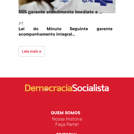
SUS garante atendimento imediato a ...
PT te
PT
PT
Lei do Minuto Seguinte garante
Part
acompanhamento integral...
govern
Leia mais »
Leia 
QUEM SOMOS
Nossa História
Faça Parte!