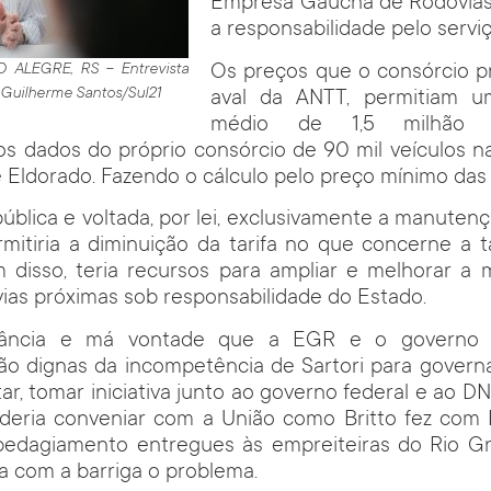
Empresa Gaúcha de Rodovias
a responsabilidade pelo serviç
Os preços que o consórcio pr
O ALEGRE, RS – Entrevista
: Guilherme Santos/Sul21
aval da ANTT, permitiam u
médio de 1,5 milhão de
s dados do próprio consórcio de 90 mil veículos n
e Eldorado. Fazendo o cálculo pelo preço mínimo das t
blica e voltada, por lei, exclusivamente a manuten
ermitiria a diminuição da tarifa no que concerne a 
ém disso, teria recursos para ampliar e melhorar 
vias próximas sob responsabilidade do Estado.
tância e má vontade que a EGR e o governo i
ão dignas da incompetência de Sartori para governa
ar, tomar iniciativa junto ao governo federal e ao DN
oderia conveniar com a União como Britto fez co
pedagiamento entregues às empreiteiras do Rio Gr
ra com a barriga o problema.