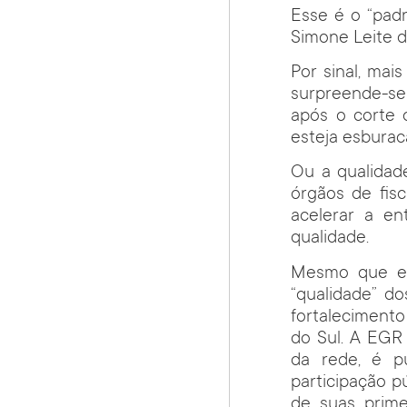
Esse é o “padr
Simone Leite 
Por sinal, mai
surpreende-se
após o corte 
esteja esburac
Ou a qualidade
órgãos de fis
acelerar a en
qualidade.
Mesmo que es
“qualidade” d
fortaleciment
do Sul. A EGR
da rede, é p
participação p
de suas prime