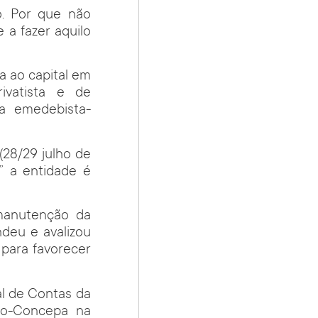
o. Por que não
a fazer aquilo
a ao capital em
rivatista e de
ma emedebista-
(28/29 julho de
” a entidade é
 manutenção da
deu e avalizou
 para favorecer
al de Contas da
nfo-Concepa na