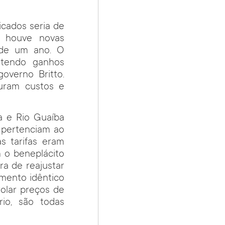
icados seria de
o houve novas
é de um ano. O
 tendo ganhos
overno Britto.
uram custos e
a e Rio Guaíba
 pertenciam ao
s tarifas eram
 o beneplácito
a de reajustar
amento idêntico
rolar preços de
rio, são todas