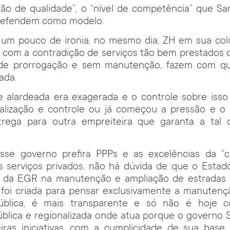
ão de qualidade”, o “nível de competência” que Sart
defendem como modelo.
s um pouco de ironia, no mesmo dia, ZH em sua colu
 com a contradição de serviços tão bem prestados q
de prorrogação e sem manutenção, fazem com qu
ada.
 alardeada era exagerada e o controle sobre isso 
calização e controle ou já começou a pressão e o 
trega para outra empreiteira que garanta a tal
se governo prefira PPPs e as excelências da “c
os serviços privados, não há dúvida de que o Esta
o da EGR na manutenção e ampliação de estradas
 foi criada para pensar exclusivamente a manutenç
ública, é mais transparente e só não é hoje co
ública e regionalizada onde atua porque o governo 
iras iniciativas, com a cumplicidade de sua base