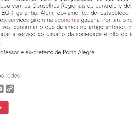
cabou com os Conselhos Regionais de controle e de
da EGR garantia. Além, obviamente, de estabelece
ios, serviços girem na
economia
gaúcha. Por fim, o r
vez, confirmar o que dizíamos no artigo anterior. 
star a serviço do usuário, da sociedade e não do 
.
rofessor e ex-prefeito de Porto Alegre
s redes:
tsApp
Email
Copy
Link
F