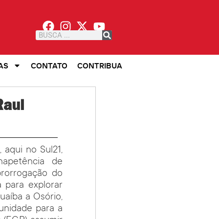
AS
CONTATO
CONTRIBUA
Raul
 aqui no Sul21,
napetência de
prorrogação do
 para explorar
uaíba a Osório,
unidade para a