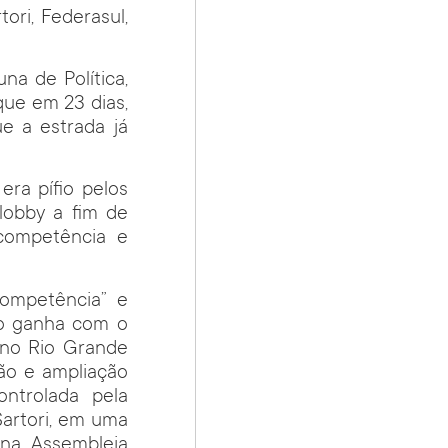
ori, Federasul,
na de Política,
ue em 23 dias,
e a estrada já
era pífio pelos
lobby a fim de
 competência e
ompetência” e
do ganha com o
 no Rio Grande
ão e ampliação
ntrolada pela
Sartori, em uma
 na Assembleia