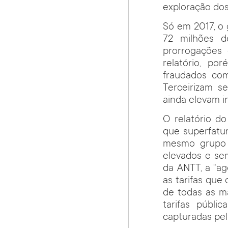
exploração dos
Só em 2017, o 
72 milhões d
prorrogações 
relatório, p
fraudados com
Terceirizam 
ainda elevam i
O relatório d
que superfatu
mesmo grupo d
elevados e se
da ANTT, a “a
as tarifas que
de todas as ma
tarifas públi
capturadas pel