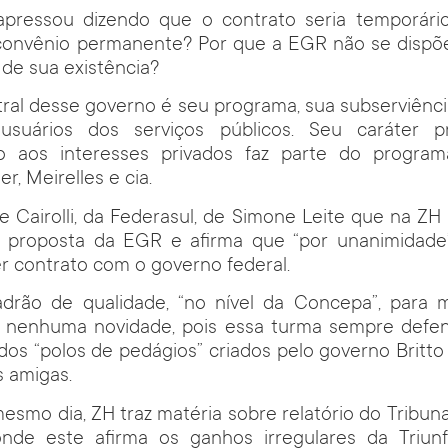
pressou dizendo que o contrato seria temporári
 convênio permanente? Por que a EGR não se dispõe 
 de sua existência?
ral desse governo é seu programa, sua subserviênci
usuários dos serviços públicos. Seu caráter p
o aos interesses privados faz parte do progra
, Meirelles e cia.
e Cairolli, da Federasul, de Simone Leite que na ZH 
 a proposta da EGR e afirma que “por unanimidade
r contrato com o governo federal.
drão de qualidade, “no nível da Concepa”, para
aí, nenhuma novidade, pois essa turma sempre defen
dos “polos de pedágios” criados pelo governo Britto
s amigas.
 mesmo dia, ZH traz matéria sobre relatório do Tribun
onde este afirma os ganhos irregulares da Triu