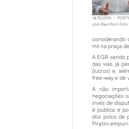
14/10/2016 – PORT
com Raul Pont. Foto
considerando o
mil na praça d
A EGR sendo pú
das vias, já p
(lucros) e, al
free-way e de 
A não impor
negociações s
invés de disput
é pública e p
dos polos de 
Piratini empur