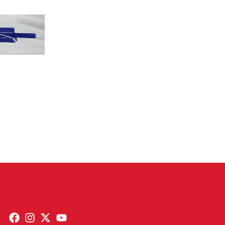
PT terá candidatos a governo estadu...
PT
Partido oficializa 12 candidaturas a governador e..
Leia mais »