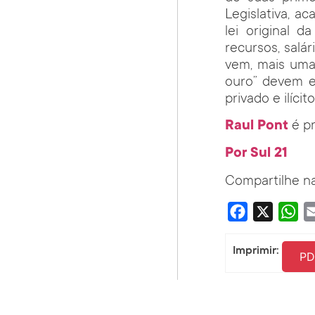
Legislativa, a
lei original 
recursos, salár
vem, mais uma 
ouro” devem e
privado e ilícito
Raul Pont
é p
Por Sul 21
Compartilhe na
Facebook
X
Wha
Imprimir:
PD