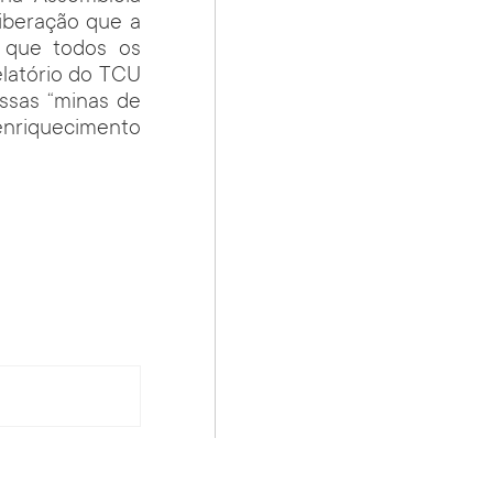
liberação que a
r que todos os
elatório do TCU
Essas “minas de
enriquecimento