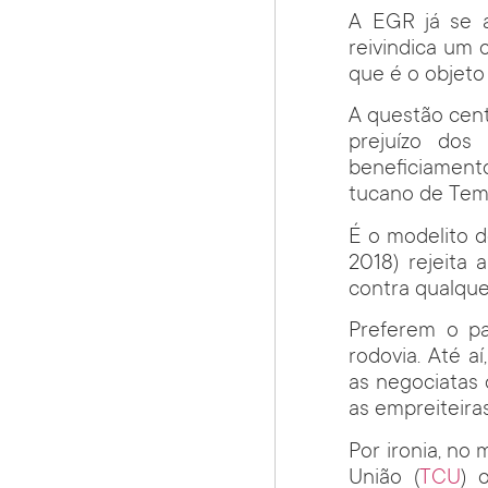
A EGR já se a
reivindica um
que é o objeto
A questão cent
prejuízo dos 
beneficiament
tucano de Temer
É o modelito d
2018) rejeita
contra qualque
Preferem o pa
rodovia. Até 
as negociatas 
as empreiteira
Por ironia, no
União (
TCU
) 