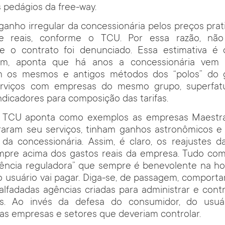
 pedágios da free-way.
ganho irregular da concessionária pelos preços prat
e reais, conforme o TCU. Por essa razão, nã
e o contrato foi denunciado. Essa estimativa 
orém, aponta que há anos a concessionária vem
 os mesmos e antigos métodos dos “polos” do g
serviços com empresas do mesmo grupo, superfat
ndicadores para composição das tarifas.
o TCU aponta como exemplos as empresas Maestr
raram seu serviços, tinham ganhos astronômicos e
a concessionária. Assim, é claro, os reajustes da
mpre acima dos gastos reais da empresa. Tudo com
gência reguladora” que sempre é benevolente na hor
 o usuário vai pagar. Diga-se, de passagem, comport
lfadadas agências criadas para administrar e cont
cas. Ao invés da defesa do consumidor, do usuá
as empresas e setores que deveriam controlar.