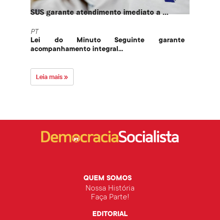
SUS garante atendimento imediato a ...
PT te
PT
PT
Lei do Minuto Seguinte garante
Part
acompanhamento integral...
govern
Leia mais »
Leia 
QUEM SOMOS
Nossa História
Faça Parte!
EDITORIAL