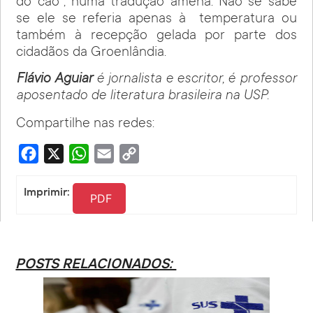
do cão”, numa tradução amena. Não se sabe
se ele se referia apenas à temperatura ou
também à recepção gelada por parte dos
cidadãos da Groenlândia.
Flávio Aguiar
é jornalista e escritor, é professor
aposentado de literatura brasileira na USP.
Compartilhe nas redes:
Facebook
X
WhatsApp
Email
Copy
Link
Imprimir:
PDF
POSTS RELACIONADOS: