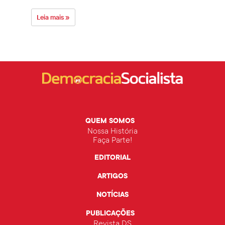
Leia mais »
Leia 
QUEM SOMOS
Nossa História
Faça Parte!
EDITORIAL
ARTIGOS
NOTÍCIAS
PUBLICAÇÕES
Revista DS