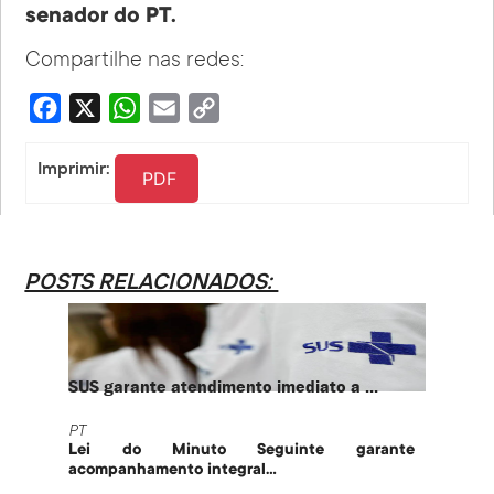
senador do PT.
Compartilhe nas redes:
Facebook
X
WhatsApp
Email
Copy
Link
Imprimir:
PDF
POSTS RELACIONADOS:
SUS garante atendimento imediato a ...
PT te
PT
PT
Lei do Minuto Seguinte garante
Part
acompanhamento integral...
govern