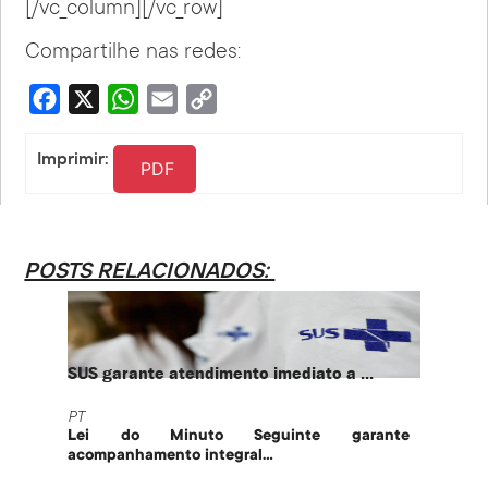
[/vc_column][/vc_row]
Compartilhe nas redes:
Facebook
X
WhatsApp
Email
Copy
Link
Imprimir:
PDF
POSTS RELACIONADOS:
SUS garante atendimento imediato a ...
PT te
PT
PT
Lei do Minuto Seguinte garante
Part
acompanhamento integral...
govern