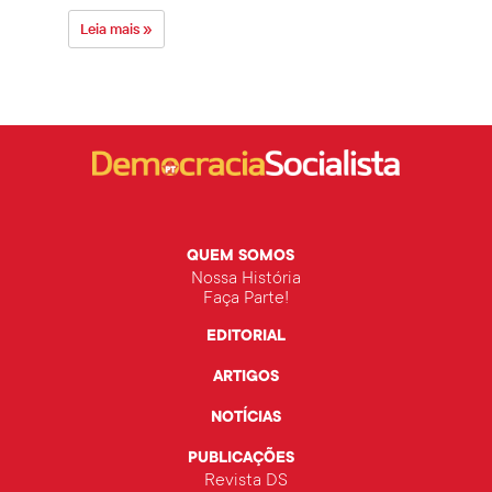
Leia mais »
Leia 
QUEM SOMOS
Nossa História
Faça Parte!
EDITORIAL
ARTIGOS
NOTÍCIAS
PUBLICAÇÕES
Revista DS