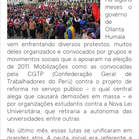
Há alguns
meses o
governo
de
Ollanta
Humala
vem enfrentando diversos protestos, muitos
deles organizados e convocados por grupos e
movimentos sociais que o apoiaram na eleição
de 2011. Mobilizações como as convocadas
pela CGTP (Confederação Geral de
Trabalhadores do Perú) contra o projeto de
reforma no serviço público – o qual central
alega que causará demissões em massa – e
por organizações estudantis contra a Nova Lei
Universitária, que retiraria a autonomia das
universidades, entre outras.
No último mês, essas lutas se unificaram em
grandes atos. A pauta inicial era referente a