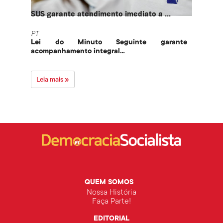
SUS garante atendimento imediato a ...
PT te
PT
PT
Lei do Minuto Seguinte garante
Part
acompanhamento integral...
govern
Leia mais »
Leia 
QUEM SOMOS
Nossa História
Faça Parte!
EDITORIAL