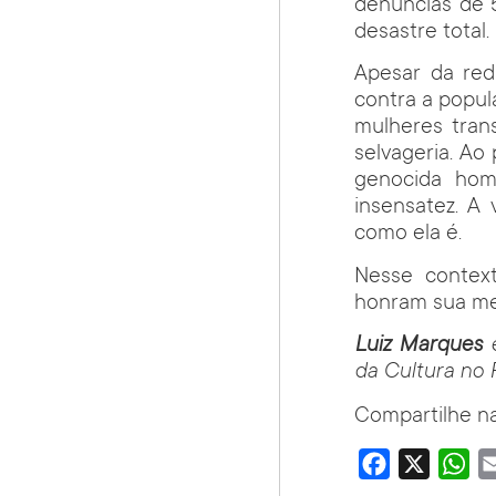
denúncias de 5
desastre total.
Apesar da redu
contra a popula
mulheres tran
selvageria. Ao
genocida hom
insensatez. A 
como ela é.
Nesse context
honram sua me
Luiz Marques
da Cultura no 
Compartilhe na
Facebook
X
Wha