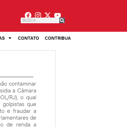
AS
CONTATO
CONTRIBUA
não contaminar
esidia a Câmara
OL/RJ), o qual
a golpistas que
to e fraudar a
arlamentares de
sto de renda a