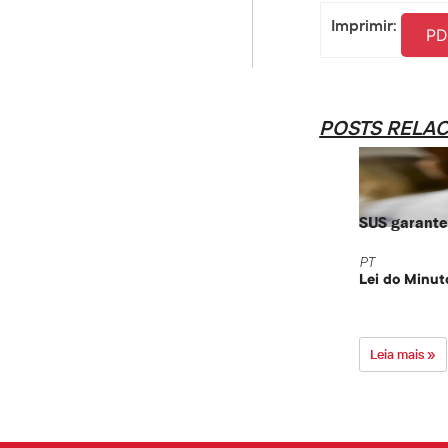
Imprimir:
PD
POSTS RELA
SUS garante 
PT
Lei do Minut
Leia mais »