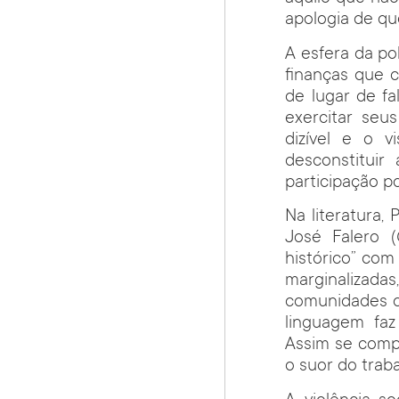
apologia de que
A esfera da pol
finanças que 
de lugar de f
exercitar seus
dizível e o v
desconstituir 
participação po
Na literatura, 
José Falero (
histórico” com
marginalizad
comunidades d
linguagem faz
Assim se comp
o suor do trab