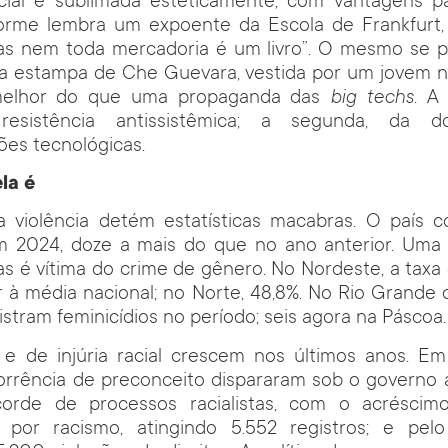
ocial é sublimada esteticamente, com vantagens 
nforme lembra um expoente da Escola de Frankfurt, 
as nem toda mercadoria é um livro”. O mesmo se p
a estampa de Che Guevara, vestida por um jovem na
melhor do que uma propaganda das
big techs
. A
resistência antissistêmica; a segunda, da d
es tecnológicas.
la é
a violência detém estatísticas macabras. O país co
em 2024, doze a mais do que no ano anterior. Uma
s é vítima do crime de gênero. No Nordeste, a taxa 
 à média nacional; no Norte, 48,8%. No Rio Grande 
istram feminicídios no período; seis agora na Páscoa.
s e de injúria racial crescem nos últimos anos. Em
orrência de preconceito dispararam sob o governo 
orde de processos racialistas, com o acrésci
por racismo, atingindo 5.552 registros; e pel