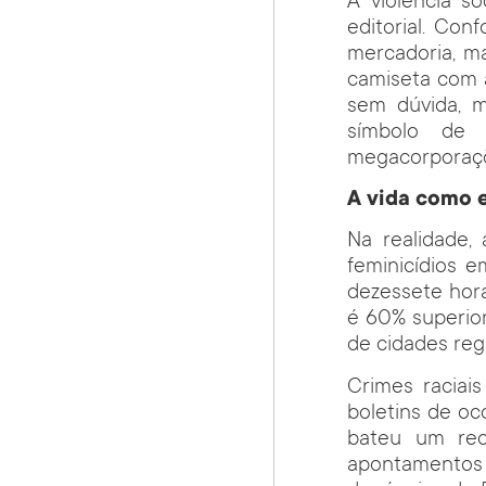
A violência s
editorial. Co
mercadoria, m
camiseta com 
sem dúvida, 
símbolo de 
megacorporaçõ
A vida como e
Na realidade, 
feminicídios 
dezessete hora
é 60% superior
de cidades reg
Crimes raciai
boletins de oc
bateu um rec
apontamentos 