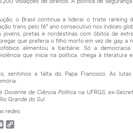
.200 violações de direitos. A política de seguranç
ção, o Brasil continua a liderar o triste ranking 
ção trans, pelo 16° ano consecutivo nos índices glob
s jovens, pretas e nordestinas com óbitos de extr
 pregar que preferia o filho morto em vez de
gay
, a 
ofóbico alimentou a barbárie. Só a democracia
violência que inicia na política, chega à literatura 
o, sentimos a falta do Papa Francisco. As lutas
mória.
é Docente de Ciência Política na UFRGS; ex-Secret
Rio Grande do Sul.
s redes:
tsApp
Email
Copy
Link