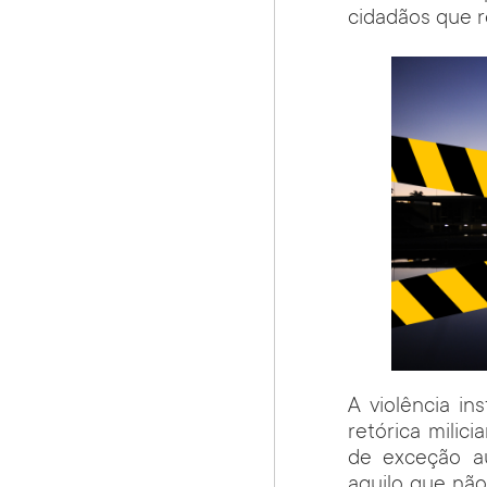
cidadãos que r
A violência in
retórica mili
de exceção au
aquilo que não