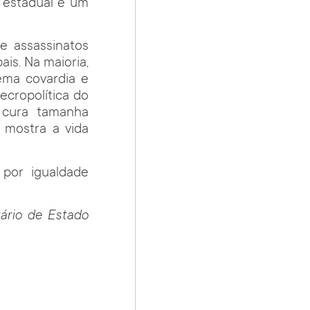
a estadual é um
de assassinatos
ais. Na maioria,
ema covardia e
necropolítica do
 cura tamanha
e mostra a vida
 por igualdade
ário de Estado