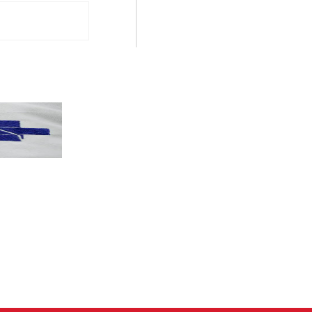
PT terá candidatos a governo estadu...
PT
Partido oficializa 12 candidaturas a governador e..
Leia mais »