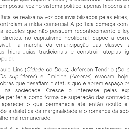
m possui voz no sistema político; apenas hipocrisia 
ítica se realiza na voz dos invisibilizados pelas elites,
controlam a mídia comercial. A política começa com
ala àqueles que não possuem reconhecimento e leg
 direitos, no capitalismo neoliberal. Supõe a cor
isível, na marcha da emancipação das classes l
as hierarquias tradicionais e construir utopias ig
pular.
Paulo Lins (
Cidade de Deus
), Jeferson Tenório (
De o
Os supridores
) e Emicida (
Amoras
) evocam hoje
 obras que desafiam o status quo e abrem espaço p
as, na sociedade. Cresce o interesse pelas exp
e periferia, como forma de superação das contradiç
 aparecer o que permanecia até então oculto e 
õe a dialética da marginalidade e o romance da sob
alho mal remunerado.