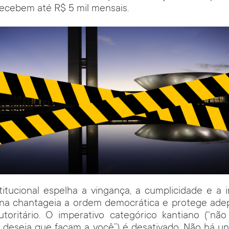
ecebem até R$ 5 mil mensais.
stitucional espelha a vingança, a cumplicidade e a 
ciana chantageia a ordem democrática e protege ade
toritário. O imperativo categórico kantiano (“não
 deseja que façam a você”) é desativado. Não há un