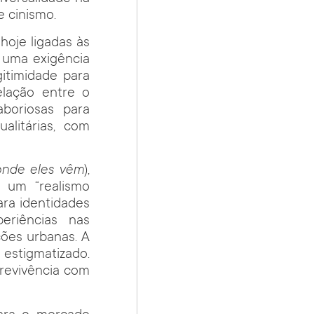
e cinismo.
 hoje ligadas às
 uma exigência
itimidade para
relação entre o
aboriosas para
ualitárias, com
nde eles vêm
),
 um “realismo
ara identidades
eriências nas
ões urbanas. A
estigmatizado.
revivência com