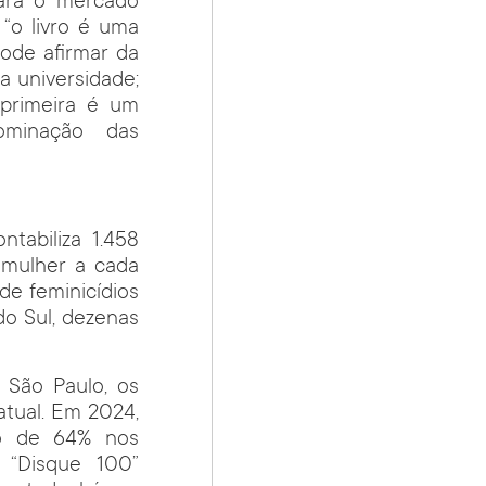
para o mercado
“o livro é uma
ode afirmar da
 universidade;
 primeira é um
ominação das
ntabiliza 1.458
 mulher a cada
de feminicídios
do Sul, dezenas
 São Paulo, os
atual. Em 2024,
mo de 64% nos
o “Disque 100”