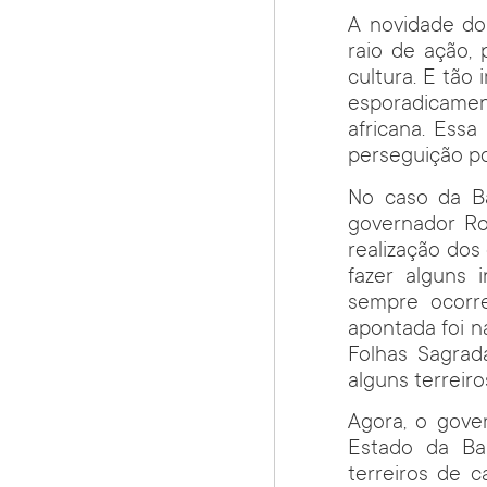
A novidade do 
raio de ação,
cultura. E tão
esporadicamen
africana. Essa
perseguição po
No caso da Ba
governador Ro
realização dos
fazer alguns 
sempre ocorr
apontada foi n
Folhas Sagrad
alguns terreir
Agora, o gove
Estado da Bah
terreiros de c