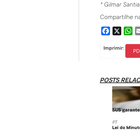
* Gilmar Santi
Compartilhe na
Facebook
X
Wha
Imprimir:
PD
POSTS RELA
SUS garante 
PT
Lei do Minut