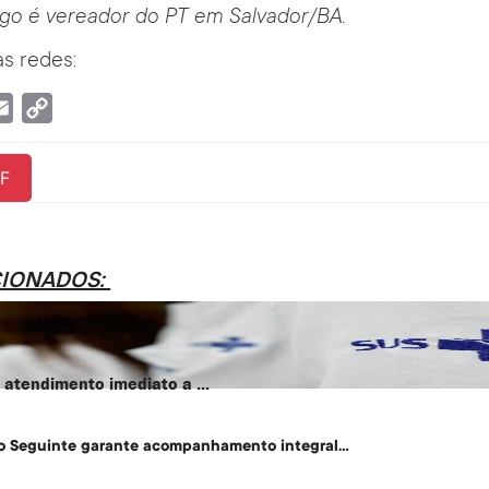
ago é vereador do PT em Salvador/BA.
s redes:
tsApp
Email
Copy
Link
F
CIONADOS:
atendimento imediato a ...
o Seguinte garante acompanhamento integral...