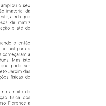
l ampliou o seu
o imaterial da
stir, ainda que
osos de matriz
inação e até de
quando o então
olicial para a
tes começaram a
duns. Mas isto
 que pode ser
jeto Jardim das
ões físicas de
a no âmbito do
ção física dos
onso Florence a