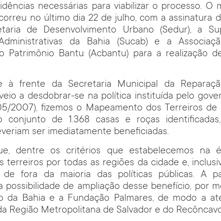
idências necessárias para viabilizar o processo. O m
ocorreu no último dia 22 de julho, com a assinatura
taria de Desenvolvimento Urbano (Sedur), a Su
Administrativas da Bahia (Sucab) e a Associaçã
o Patrimônio Bantu (Acbantu) para a realização 
 à frente da Secretaria Municipal da Reparaçã
eio a desdobrar-se na política instituída pelo gov
5/2007), fizemos o Mapeamento dos Terreiros d
o conjunto de 1.368 casas e roças identificadas
veriam ser imediatamente beneficiadas.
ue, dentre os critérios que estabelecemos na 
s terreiros por todas as regiões da cidade e, inclusiv
de fora da maioria das políticas públicas. A pa
 possibilidade de ampliação desse benefício, por m
o da Bahia e a Fundação Palmares, de modo a at
da Região Metropolitana de Salvador e do Recôncavo