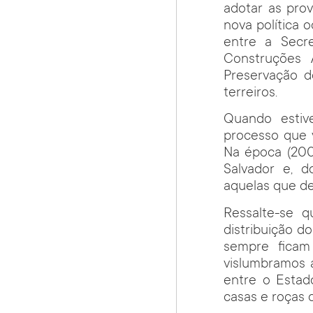
adotar as prov
nova política 
entre a Secre
Construções 
Preservação d
terreiros.
Quando estive
processo que v
Na época (200
Salvador e, d
aquelas que de
Ressalte-se q
distribuição do
sempre ficam 
vislumbramos a
entre o Estad
casas e roças 