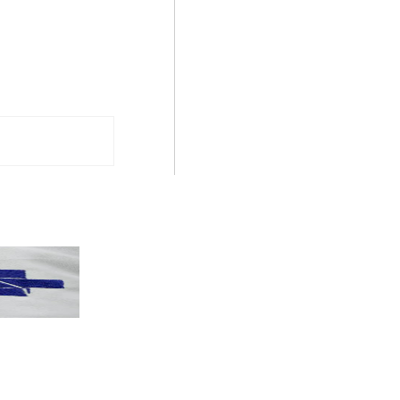
PT terá candidatos a governo estadu...
PT
Partido oficializa 12 candidaturas a governador e..