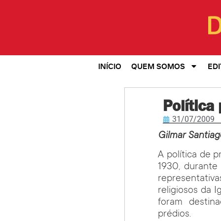
INÍCIO
QUEM SOMOS
EDI
Política
31/07/2009
Gilmar Santiag
A política de p
1930, durante
representativ
religiosos da I
foram destin
prédios.