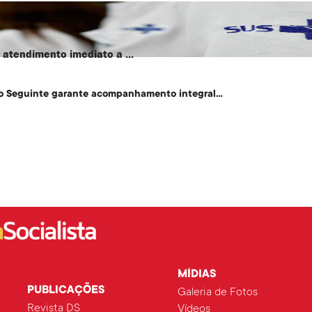
atendimento imediato a ...
o Seguinte garante acompanhamento integral...
MÍDIAS
PUBLICAÇÕES
Galeria de Fotos
Revista DS
Vídeos