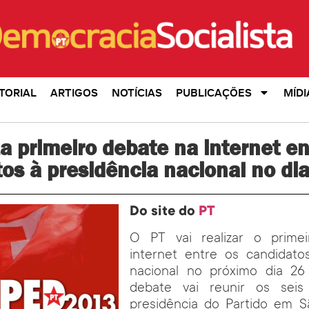
TORIAL
ARTIGOS
NOTÍCIAS
PUBLICAÇÕES
MÍDI
za primeiro debate na internet en
os à presidência nacional no di
Do site do
PT
O PT vai realizar o prime
internet entre os candidato
nacional no próximo dia 26
debate vai reunir os seis
presidência do Partido em Sã