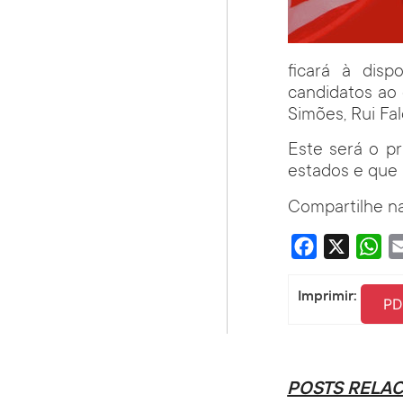
ficará à dis
candidatos ao 
Simões, Rui Fa
Este será o p
estados e que 
Compartilhe na
Facebook
X
Wha
Imprimir:
PD
POSTS RELA