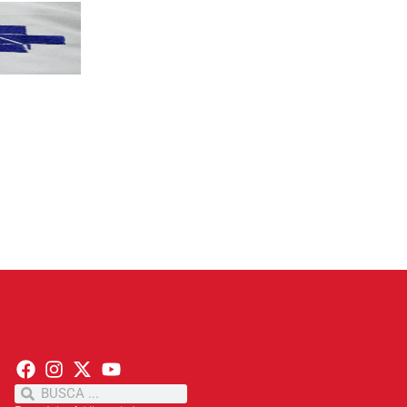
PT terá candidatos a governo estadu...
PT
Partido oficializa 12 candidaturas a governador e..
Leia mais »