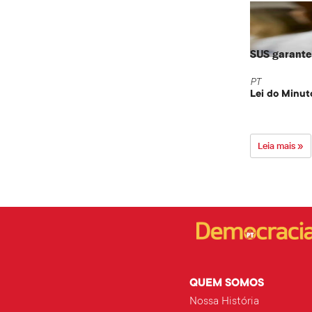
SUS garante 
PT
Lei do Minut
Leia mais »
QUEM SOMOS
Nossa História