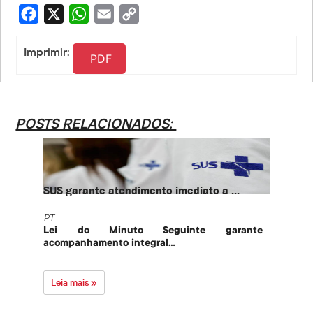
Facebook
X
WhatsApp
Email
Copy
Link
Imprimir:
PDF
POSTS RELACIONADOS:
SUS garante atendimento imediato a ...
PT te
PT
PT
Lei do Minuto Seguinte garante
Part
acompanhamento integral...
govern
Leia mais »
Leia 