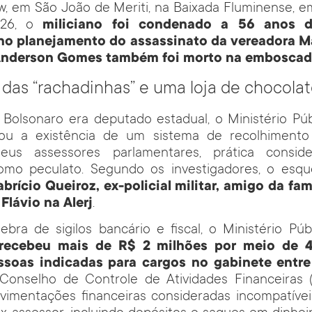
w, em São João de Meriti, na Baixada Fluminense, 
026, o
miliciano foi condenado a 56 anos d
no planejamento do assassinato da vereadora Ma
Anderson Gomes também foi morto na embosca
das “rachadinhas” e uma loja de chocolat
 Bolsonaro era deputado estadual, o Ministério Púb
tou a existência de um sistema de recolhimento
seus assessores parlamentares, prática conside
mo peculato. Segundo os investigadores, o esqu
abrício Queiroz, ex-policial militar, amigo da fa
Flávio na Alerj
.
ebra de sigilos bancário e fiscal, o Ministério Públ
 recebeu mais de R$ 2 milhões por meio de 4
essoas indicadas para cargos no gabinete entr
 Conselho de Controle de Atividades Financeiras
imentações financeiras consideradas incompatíve