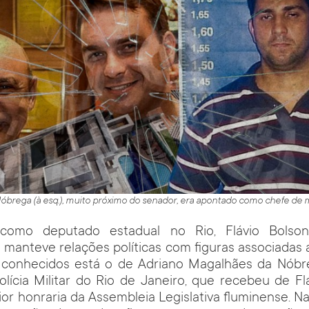
óbrega (à esq.), muito próximo do senador, era apontado como chefe de mi
omo deputado estadual no Rio, Flávio Bolso
anteve relações políticas com figuras associadas a 
 conhecidos está o de Adriano Magalhães da Nóbre
lícia Militar do Rio de Janeiro, que recebeu de Fl
or honraria da Assembleia Legislativa fluminense. Na 