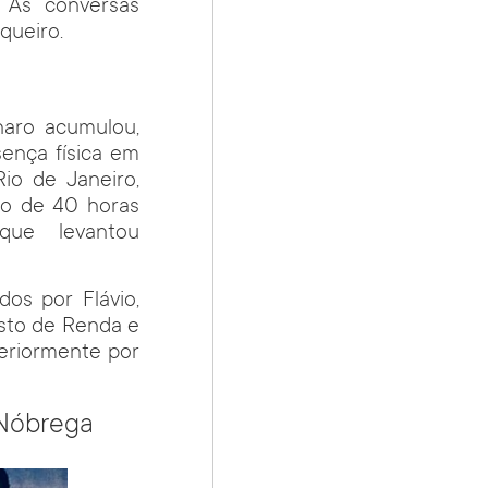
 As conversas
nqueiro.
naro acumulou,
ença física em
Rio de Janeiro,
go de 40 horas
que levantou
os por Flávio,
sto de Renda e
teriormente por
 Nóbrega