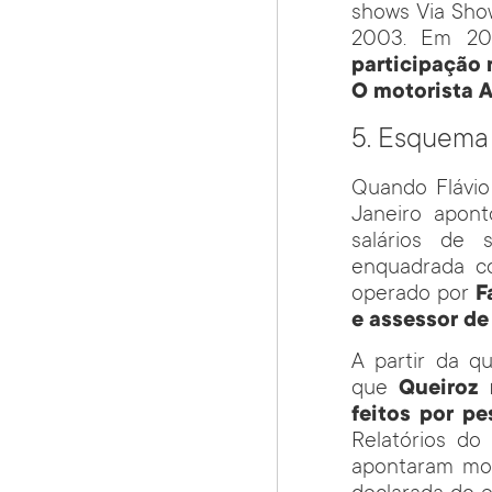
shows Via Sho
2003. Em 2
participação 
O motorista 
5. Esquema 
Quando Flávio
Janeiro apon
salários de 
enquadrada co
operado por
F
e assessor de 
A partir da qu
que
Queiroz
feitos por p
Relatórios do
apontaram mov