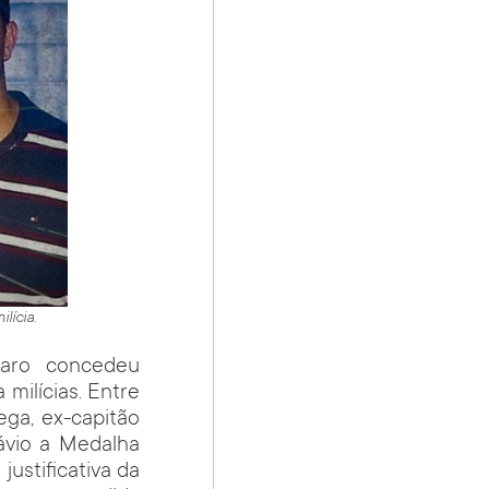
lícia.
naro concedeu
milícias. Entre
ga, ex-capitão
ávio a Medalha
justificativa da