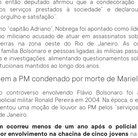
 então deputado afirmou que a condecoração 
ros serviços prestados à sociedade” e declarou
orgulho e satisfação”.
 “capitão Adriano”, Nóbrega foi apontado como líde
po miliciano acusado de atuar em assassinatos s
terras na zona oeste do Rio de Janeiro. As c
 família Bolsonaro e pessoas ligadas às milícias pass
s e investigações, alimentando questionamentos sob
titucionais mantidos ao longo dos anos.
em a PM condenado por morte de Mariel
io controverso envolvendo Flávio Bolsonaro fo
olicial militar Ronald Pereira em 2004. Na época, o
sentou uma moção de louvor ao PM pelos “serviços
de Janeiro.
 ocorreu menos de um ano após o policial 
por envolvimento na chacina de cinco jovens
na 