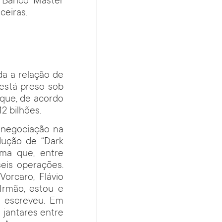
o Banco Master
ceiras.
a a relação de
está preso sob
 que, de acordo
12 bilhões.
 negociação na
dução de “Dark
rma que, entre
eis operações.
orcaro, Flávio
Irmão, estou e
, escreveu. Em
 jantares entre