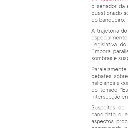
o senador da 
questionado s
do banqueiro.
A trajetória d
especialmente
Legislativa d
Embora parali
sombras e sus
Paralelamente
debates sobre
milicianos e 
do temido “Es
intersecção entr
Suspeitas de
candidato, que
aspectos proce