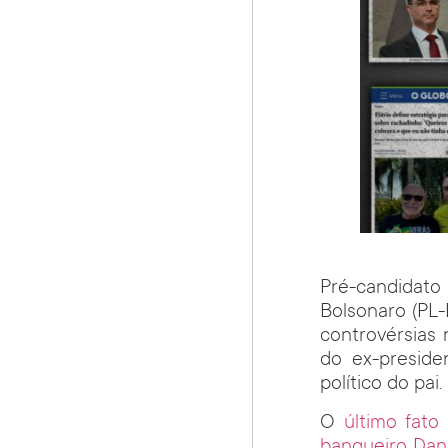
Pré-candidato
Bolsonaro (PL
controvérsias 
do ex-preside
político do pai.
O
último fato
banqueiro Dani