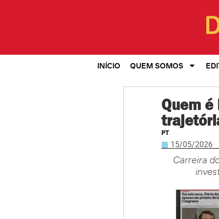
INÍCIO
QUEM SOMOS
EDI
Quem é F
trajetór
PT
15/05/2026
Carreira do
inves