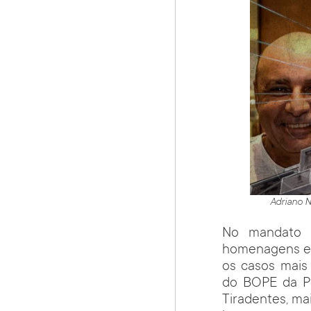
Adriano N
No mandato c
homenagens e m
os casos mais
do BOPE da Po
Tiradentes, mai