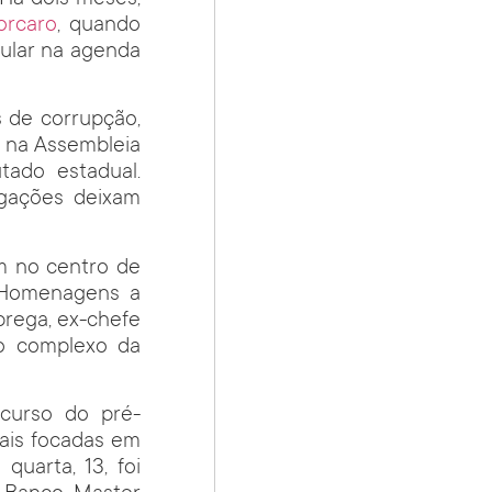
orcaro
, quando
ular na agenda
s de corrupção,
 na Assembleia
tado estadual.
igações deixam
m no centro de
. Homenagens a
rega, ex-chefe
to complexo da
curso do pré-
iais focadas em
quarta, 13, foi