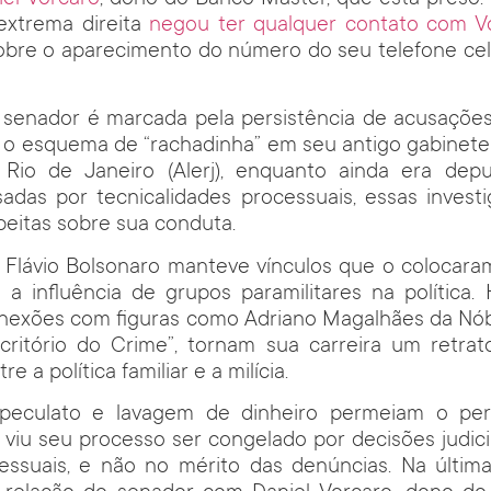
extrema direita
negou ter qualquer contato com V
obre o aparecimento do número do seu telefone cel
o senador é marcada pela persistência de acusaçõe
 o esquema de “rachadinha” em seu antigo gabinete
o Rio de Janeiro (Alerj), enquanto ainda era depu
sadas por tecnicalidades processuais, essas invest
peitas sobre sua conduta.
, Flávio Bolsonaro manteve vínculos que o colocara
 a influência de grupos paramilitares na política
conexões com figuras como Adriano Magalhães da Nób
critório do Crime”, tornam sua carreira um retra
e a política familiar e a milícia.
 peculato e lavagem de dinheiro permeiam o per
 viu seu processo ser congelado por decisões judic
ssuais, e não no mérito das denúncias. Na última 