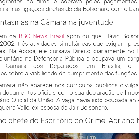
tegrantes do filme e cobrava pelos pagamentos.
tram as ligações diretas do clã Bolsonaro com o ba
fantasmas na Câmara na juventude
em da
BBC News Brasil
apontou que Flávio Bolso
2002, três atividades simultâneas que exigiam pres
tes. Na época, ele cursava Direito diariamente no 
 voluntário na Defensoria Pública e ocupava um car
 Câmara dos Deputados, em Brasília, o 
s sobre a viabilidade do cumprimento das funções.
mara não aparece nos currículos públicos divulgad
 documentos oficiais, como sua declaração de Impo
iário Oficial da União. A vaga havia sido ocupada an
queira Valle, ex-esposa de Jair Bolsonaro.
 ao chefe do Escritório do Crime, Adriano