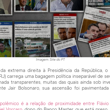
Imagem: Site do PT
 da extrema direita à Presidência da República, o 
-RJ) carrega uma bagagem política inseparável de s
nada transparentes, muitas das quais ainda sob inve
nte Jair Bolsonaro, sua ascensão foi pavimentada
 polêmico é a relação de proximidade entre Flávio
el Vorcaro
, dono do Banco Master, que está preso.