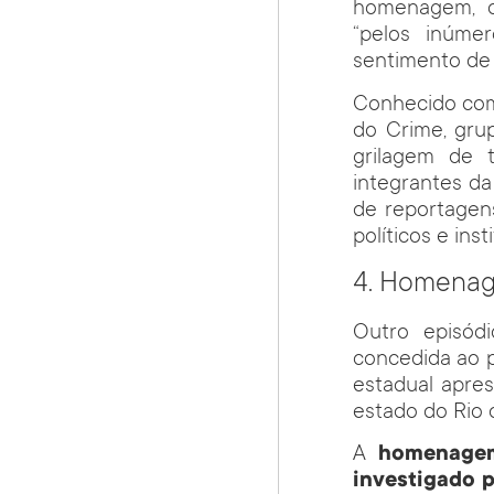
homenagem, o
“pelos inúme
sentimento de 
Conhecido como
do Crime, gru
grilagem de 
integrantes da
de reportagen
políticos e ins
4. Homenag
Outro episód
concedida ao p
estadual apre
estado do Rio 
A
homenagem
investigado 