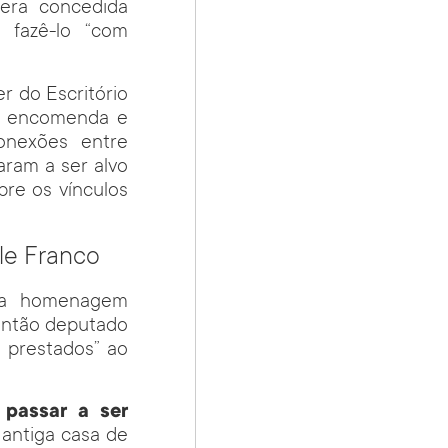
era concedida
 fazê-lo “com
r do Escritório
ob encomenda e
onexões entre
aram a ser alvo
re os vínculos
le Franco
i a homenagem
 então deputado
 prestados” ao
passar a ser
antiga casa de