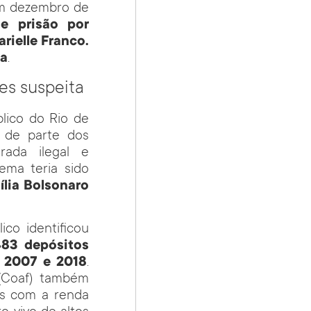
em dezembro de
e prisão por
rielle Franco.
da
.
es suspeita
lico do Rio de
 de parte dos
rada ilegal e
ema teria sido
mília Bolsonaro
ico identificou
83 depósitos
e 2007 e 2018
.
 (Coaf) também
is com a renda