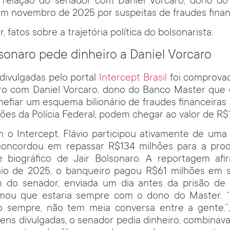
relação do senador com Daniel Vorcaro, dono d
em novembro de 2025 por suspeitas de fraudes finan
, fatos sobre a trajetória política do bolsonarista:
olsonaro pede dinheiro a Daniel Vorcaro
divulgadas pelo portal
Intercept Brasil
foi comprovad
aro com Daniel Vorcaro, dono do Banco Master que 
efiar um esquema bilionário de fraudes financeiras
ões da Polícia Federal, podem chegar ao valor de R$
 o Intercept, Flávio participou ativamente de uma
concordou em repassar R$134 milhões para a pro
me biográfico de Jair Bolsonaro. A reportagem afi
aio de 2025, o banqueiro pagou R$61 milhões em s
o senador, enviada um dia antes da prisão de V
rmou que estaria sempre com o dono do Master. “
go sempre, não tem meia conversa entre a gente.”
ns divulgadas, o senador pedia dinheiro, combinava