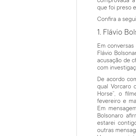
comprovada a 
que foi preso 
Confira a seguir
1. Flávio B
Em conversas 
Flávio Bolson
acusação de ch
com investigaç
De acordo com
qual Vorcaro 
Horse”, o fil
fevereiro e m
Em mensagem d
Bolsonaro afi
estarei conti
outras mensage