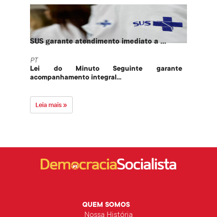
SUS garante atendimento imediato a ...
PT te
PT
PT
Lei do Minuto Seguinte garante
Part
acompanhamento integral...
govern
Leia mais »
Leia 
QUEM SOMOS
Nossa História