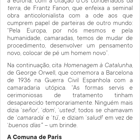
à euforia, com a citação d’
Os condenados da
terra
, de Frantz Fanon, que enfeixa a seminal
obra anticolonialista com a ode aos que
cumprem papel de parteiras de outro mundo:
“Pela Europa, por nós mesmos e pela
humanidade, camaradas, temos de mudar de
procedimento, desenvolver um pensamento
novo, colocar de pé um homem novo”.
Na continuação, cita
Homenagem à Catalunha
,
de George Orwell, que comemora a Barcelona
de 1936 na Guerra Civil Espanhola com a
camaradaria utópica. “As formas servis e
cerimoniosas de tratamento tinham
desaparecido temporariamente. Ninguém mais
dizia ‘
señor
’, ‘
dom
’, ‘
usted
’; todos se chamavam
de ‘
camarada
’ e ‘
tú
’, e diziam ‘
salud!
’ em vez de
‘
buenos días”
’ – um brinde.
A
Comuna de Paris