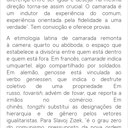
diferença entre ser igual e desejar na mesma
direção torna-se assim crucial. O camarada é
um indutor da experiência do comum,
experiência orientada pela fidelidade a uma
verdade”. Tem convicção e oferece provas.
A etimologia latina de camarada remonta
à
camera
, quarto ou abóboda, o espaço que
estabelece a divisória entre quem está dentro
e quem está fora. Em francês,
camarade
indica
umquartel, algo compartilhado por soldados.
Em alemão,
genosse
está vinculada ao
verbo
geniessen
, que indica o desfrute
coletivo de uma propriedade. Em
russo,
tovarish
, advém de
tovar
, que reporta a
irmãos no comércio. Em
chinês,
tongzhi
substitui as designações de
hierarquia e de gênero pelos vetores
igualitaristas. Para Slavoj Zizek, “é o grau zero
do comunismo, pressuposto da nova ordem