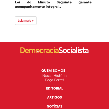
Lei do Minuto Seguinte garante
Part
acompanhamento integral...
govern
Leia mais »
Leia 
QUEM SOMOS
Nossa História
Faça Parte!
EDITORIAL
ARTIGOS
NOTÍCIAS