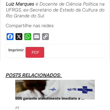
Luiz Marques
é Docente de Ciência Política na
UFRGS, ex-Secretário de Estado da Cultura do
Rio Grande do Sul.
Compartilhe nas redes:
Facebook
X
WhatsApp
Email
Copy
Link
Imprimir:
PDF
POSTS RELACIONADOS:
SUS garante atendimento imediato a ...
PT te
PT
PT