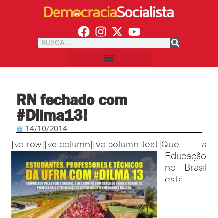
RN fechado com
#Dilma13!
14/10/2014
[vc_row][vc_column][vc_column_text]
Que a
Educação
no Brasil
está