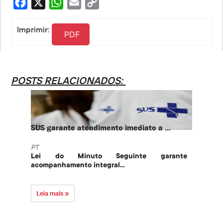
Facebook
X
WhatsApp
Email
Copy
Link
Imprimir:
PDF
POSTS RELACIONADOS:
SUS garante atendimento imediato a ...
PT te
PT
PT
Lei do Minuto Seguinte garante
Part
acompanhamento integral...
govern
Leia mais »
Leia 