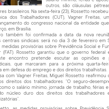
salário mínimo, férias e apose
outros, são cláusulas pétrea
res brasileiros. Na sexta-feira (23), Rossetto recebe
ica dos Trabalhadores (CUT), Vagner Freitas, u
 lançamento do congresso nacional da entidade que 
ço, em Brasília.
ro também foi confirmada a data da nova reuni
 centrais sindicais: será no dia 3 de fevereiro em
s medidas provisórias sobre Previdência Social e F
r (FAT). Rossetto garantiu que o governo federal 
ste encontro pretende escutar as opiniões e 
ndicais, que marcaram para a próxima quarta-fei
ta em defesa do emprego e dos direitos trabalhistas.
sa com Vagner Freitas, Miguel Rossetto reafirmou
os direitos dos trabalhadores. “O seguro-desempr
como o salário mínimo, jornada de trabalho, férias 
do núcleo duro dos direitos dos trabalhadores 
izatórias”.
tto, as medidas provisórias sobre Previdência 