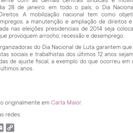
ente com as demais centrais sindicais e movim
a 28 de janeiro, em todo o país, o Dia Nacion
reitos. A mobilização nacional tem como objeti
empregos, a manutenção e ampliação de direitos e
ada nas eleições presidenciais de 2014 seja coloca
ue provoquem arrocho, recessão e desemprego.
rganizadoras do Dia Nacional de Luta garantem que
tas sociais e trabalhistas dos últimos 12 anos sej
das de ajuste fiscal, a exemplo do que ocorreu em 
últimos anos.
do originalmente em
Carta Maior
.
s redes:
tsApp
Email
Copy