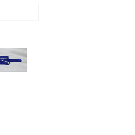
PT terá candidatos a governo estadu...
PT
Partido oficializa 12 candidaturas a governador e..
Leia mais »