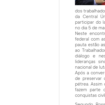
dos trabalhado
da Central Ún
participar do
no dia 5 de mar
Neste encont
federal com as
pauta estão a
ao Trabalhado
diálogo e ne
lideranças si
nacional de lu
Após a conver
de preservar 
pétrea. Assim 
fazem parte 
conquistas civil
Segundo Rosse