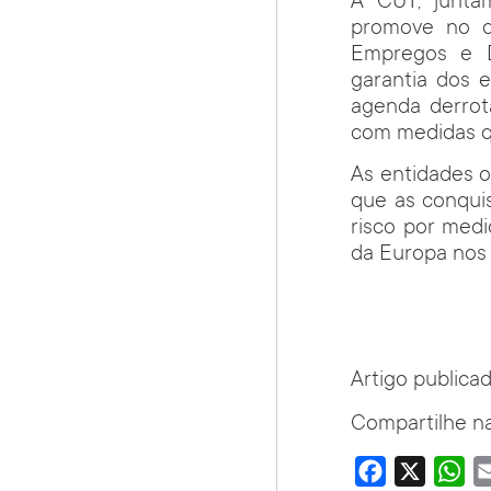
A CUT, juntam
promove no di
Empregos e Di
garantia dos 
agenda derrot
com medidas q
As entidades o
que as conquis
risco por medi
da Europa nos 
Artigo publica
Compartilhe na
Facebook
X
Wha