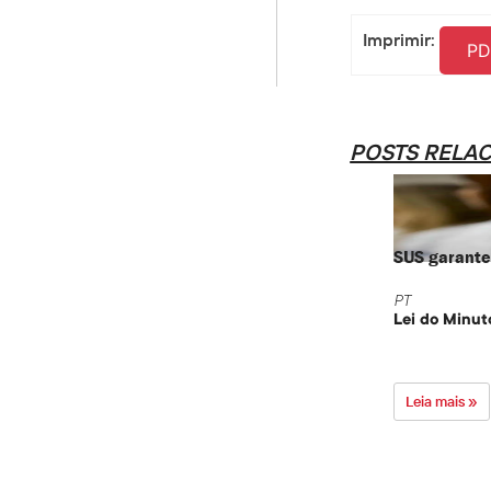
Imprimir:
PD
POSTS RELA
SUS garante 
PT
Lei do Minut
Leia mais »