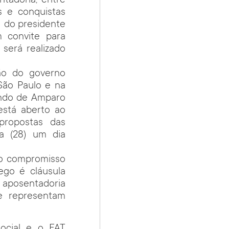
ntadoria, entre
s e conquistas
u do presidente
m convite para
será realizado
ão do governo
 São Paulo e na
undo de Amparo
está aberto ao
propostas das
ra (28) um dia
 o compromisso
ego é cláusula
e aposentadoria
e representam
Social e o FAT