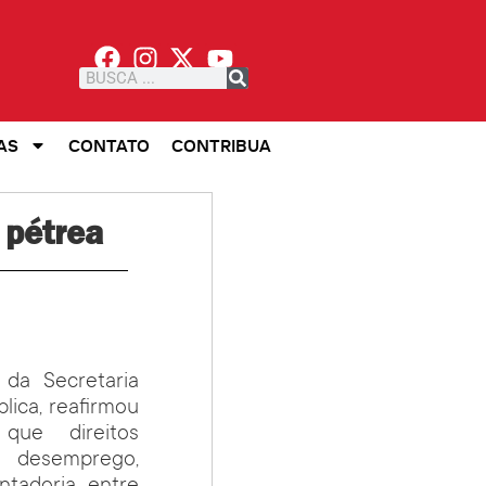
AS
CONTATO
CONTRIBUA
 pétrea
 da Secretaria
lica, reafirmou
que direitos
 desemprego,