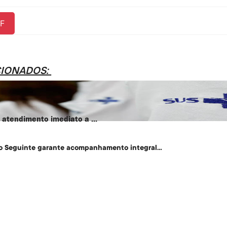
Link
F
CIONADOS:
atendimento imediato a ...
o Seguinte garante acompanhamento integral...