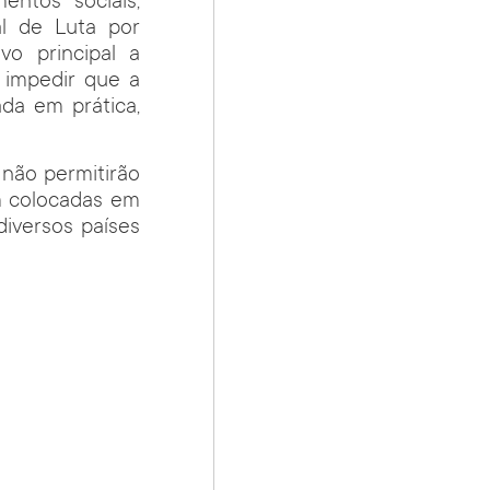
entos sociais,
al de Luta por
vo principal a
 impedir que a
da em prática,
 não permitirão
am colocadas em
diversos países