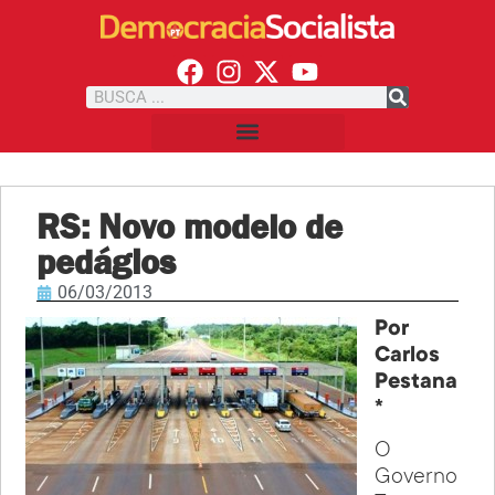
RS: Novo modelo de
pedágios
06/03/2013
Por
Carlos
Pestana
*
O
Governo