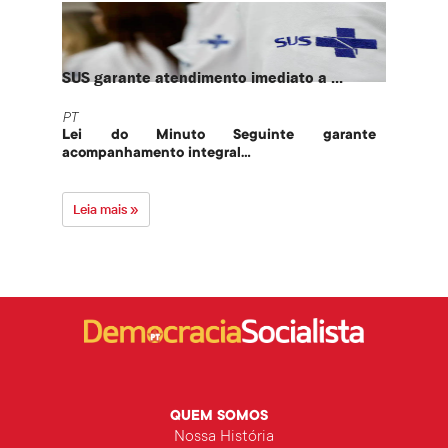
SUS garante atendimento imediato a ...
PT te
PT
PT
Lei do Minuto Seguinte garante
Part
acompanhamento integral...
govern
Leia mais »
Leia 
QUEM SOMOS
Nossa História