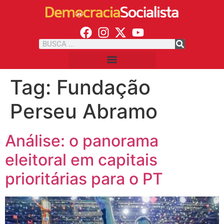
Tag:
Fundação
Perseu Abramo
Análise: o panorama
eleitoral em capitais
prioritárias para o PT