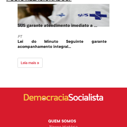
SUS garante atendimento imediato a ...
PT te
PT
PT
Lei do Minuto Seguinte garante
Part
acompanhamento integral...
govern
Leia mais »
Leia 
QUEM SOMOS