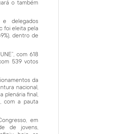
icará o também
 e delegados
 foi eleita pela
69%), dentro de
 UNE”, com 618
 com 539 votos
cionamentos da
ntura nacional,
plenária final,
o, com a pauta
Congresso, em
de de jovens,