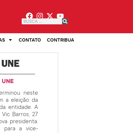
AS
CONTATO
CONTRIBUA
a UNE
a
UNE
erminou neste
m a eleição da
 da entidade. A
Vic Barros, 27
va presidenta.
 para a vice-