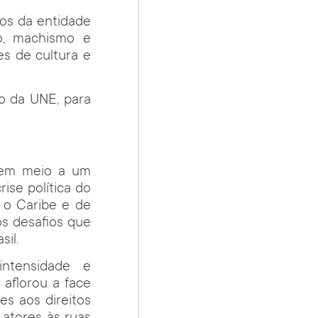
os da entidade
o, machismo e
s de cultura e
o da UNE, para
e em meio a um
rise política do
e o Caribe e de
os desafios que
il.
intensidade e
 aflorou a face
es aos direitos