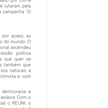
nuado por Dilma
e lutaram pela
da campanha “O
por acaso, as
co do mundo. O
cional ascendeu
ssão política
ís que quer se
mos também que
sos naturais à
 otimista e com
r democracia e
asileira. Com o
ial o REUNI, o