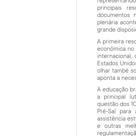
representand
principais r
documentos n
plenária acon
grande disposiç
A primeira res
econômica no m
internacional
Estados Unidos
olhar també so
aponta a neces
A educação bra
a principal l
questão dos 10
Pré-Sal para 
assistência est
e outras mel
regulamentação