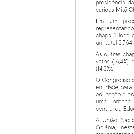
presidência d
carioca Mitã C
Em um proce
representando 9
chapa “Bloco d
um total 3.764
As outras cha
votos (16,4%)
(14,3%).
O Congresso d
entidade para 
educação e org
uma Jornada d
central da Educ
A União Naci
Goiânia, nes