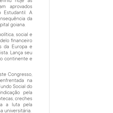
finiu hoje as
ram aprovados
Estudantil. A
onsequência da
ital goiana.
ítica, social e
delo financeiro
es da Europa e
ista. Lança seu
do continente e
este Congresso,
 enfrentada na
Fundo Social do
indicação pela
iotecas, creches
a a luta pela
 universitária.