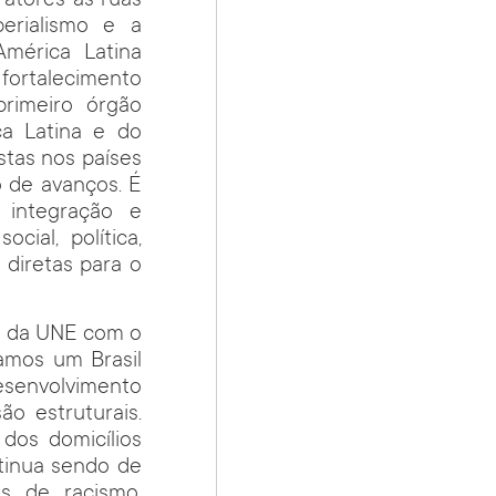
 atores às ruas
erialismo e a
América Latina
 fortalecimento
rimeiro órgão
ca Latina e do
istas nos países
o de avanços. É
integração e
ial, política,
 diretas para o
so da UNE com o
amos um Brasil
desenvolvimento
ão estruturais.
dos domicílios
tinua sendo de
os de racismo,