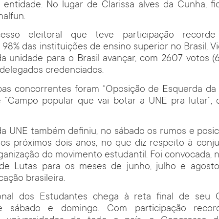
a entidade. No lugar de Clarissa alves da Cunha, f
halfun.
sso eleitoral que teve participação recorde
8% das instituições de ensino superior no Brasil, Vic
a unidade para o Brasil avançar, com 2607 votos (
 delegados credenciados.
pas concorrentes foram “Oposição de Esquerda da
 e “Campo popular que vai botar a UNE pra lutar”,
a UNE também definiu, no sábado os rumos e posi
os próximos dois anos, no que diz respeito à conju
anização do movimento estudantil. Foi convocada, na 
e Lutas para os meses de junho, julho e agost
ação brasileira.
onal dos Estudantes chega à reta final de seu 
te sábado e domingo. Com participação recor