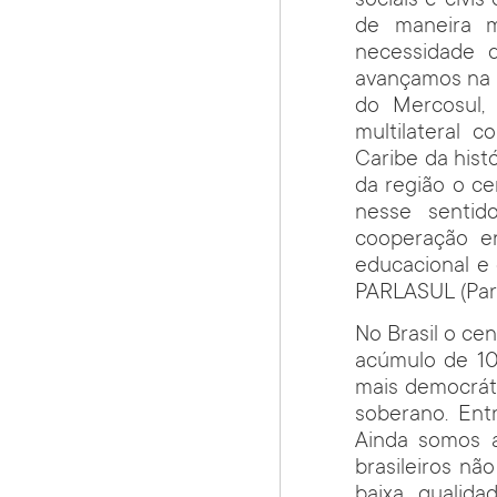
sociais e civi
de maneira m
necessidade d
avançamos na i
do Mercosul,
multilateral 
Caribe da histó
da região o ce
nesse senti
cooperação en
educacional e 
PARLASUL (Par
No Brasil o ce
acúmulo de 10
mais democráti
soberano. Entr
Ainda somos a
brasileiros n
baixa qualida