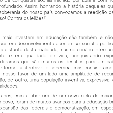
clo de conquistas sociais iniciado por Lula e conti
profundado. Assim, honrando a história daqueles qu
soberania do nosso país convocamos a reedição 
o! Contra os leilões!”.
e mais investem em educação são também, e não 
cias em desenvolvimento econômico, social e políti
stá distante desta realidade, mas no cenário interna
te e em qualidade de vida, conquistando expre
ideramos que são muitos os desafios para um pa
e forma sustentável e soberana, mas considera
 nosso favor, de um lado uma amplitude de recur
ão, de outro, uma população inventiva, expressiva,
alidades.
 anos, com a abertura de um novo ciclo de maio
o povo, foram de muitos avanços para a educação br
xpansão das federais e democratização, em espec