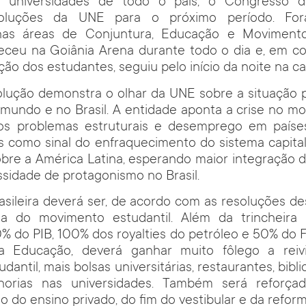
o universidades de todo o país, o Congresso de
esoluções da UNE para o próximo período. Fo
as áreas de Conjuntura, Educação e Movimento 
teceu na Goiânia Arena durante todo o dia e, em c
ão dos estudantes, seguiu pelo início da noite na cap
olução demonstra o olhar da UNE sobre a situação pol
undo e no Brasil. A entidade aponta a crise no mo
, os problemas estruturais e desemprego em país
 como sinal do enfraquecimento do sistema capital
bre a América Latina, esperando maior integração 
sidade de protagonismo no Brasil.
sileira deverá ser, de acordo com as resoluções d
uta do movimento estudantil. Além da trincheira
% do PIB, 100% dos royalties do petróleo e 50% do 
a Educação, deverá ganhar muito fôlego a reiv
udantil, mais bolsas universitárias, restaurantes, bibl
horias nas universidades. Também será reforçad
 do ensino privado, do fim do vestibular e da reforma