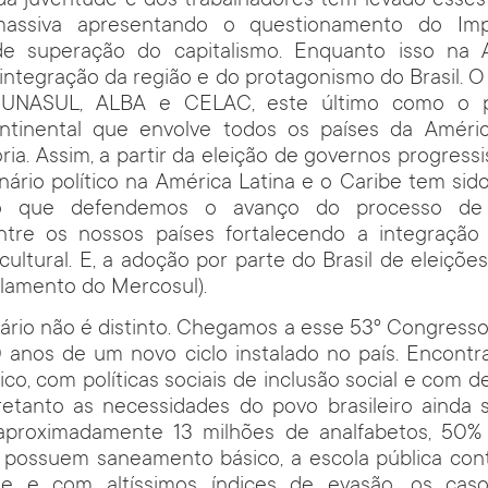
s da juventude e dos trabalhadores tem levado esses
assiva apresentando o questionamento do Imp
e superação do capitalismo. Enquanto isso na 
ntegração da região e do protagonismo do Brasil. O
 UNASUL, ALBA e CELAC, este último como o p
continental que envolve todos os países da Améri
ria. Assim, a partir da eleição de governos progress
nário político na América Latina e o Caribe tem sid
do que defendemos o avanço do processo de 
tre os nossos países fortalecendo a integração soc
cultural. E, a adoção por parte do Brasil de eleições
lamento do Mercosul).
nário não é distinto. Chegamos a esse 53º Congres
 anos de um novo ciclo instalado no país. Encontr
co, com políticas sociais de inclusão social e com 
etanto as necessidades do povo brasileiro ainda s
proximadamente 13 milhões de analfabetos, 50% 
ão possuem saneamento básico, a escola pública con
de e com altíssimos índices de evasão, os cas