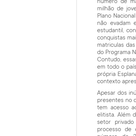
número de mat
milhão de jov
Plano Nacional
não evadam e 
estudantil, co
conquistas mai
matriculas da
do Programa N
Contudo, essa
em todo o país
própria Esplan
contexto apres
Apesar dos in
presentes no q
tem acesso ao
elitista. Além
setor privad
processo de d