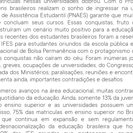
riculas nessas universidades dobrou. Com o Pr
ens brasileiros realizam o sonho de ingressar na u
 de Assistência Estudantil (PNAES) garante que mu
concluam seus cursos. Essas conquistas, fruto 
nstruíram um cenário muito positivo para a educação
s recentes dos estudantes brasileiros foram a res
s IFES para estudantes oriundos da escola pública 
acional de Bolsa Permanência com o protagonismo c
s conquistas não caíram do céu. Foram inúmeras jo
, greves, ocupações de universidades, do Congress
ada dos Ministérios, paralisações, reuniões e encont
enta ainda, importantes contradições e desafios.
úmeros avanços na área educacional, muitas contr
uotidiano da educação. Ainda, somente 13% da juven
 ensino superior e as universidades possuem um
 disso, 75% das matriculas em ensino superior no B
o que continua em expansão e sem regulamenta
esnacionalização da educação brasileira que ho