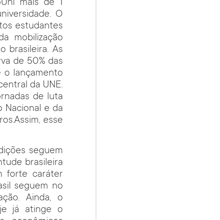
oUni mais de 1
niversidade. O
itos estudantes
da mobilização
 brasileira. As
erva de 50% das
e o lançamento
entral da UNE.
rnadas de luta
o Nacional e da
ros.Assim, esse
adições seguem
tude brasileira
 forte caráter
rasil seguem no
ção. Ainda, o
je já atinge o