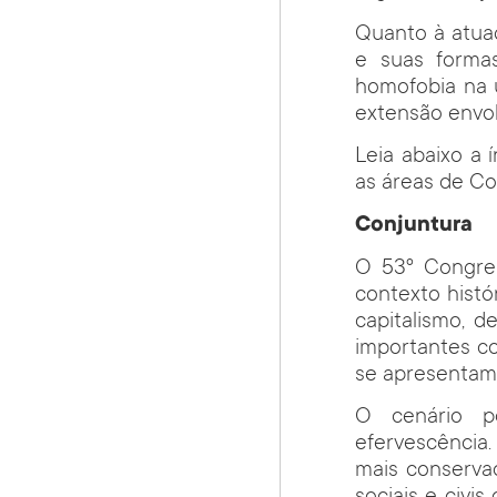
Quanto à atua
e suas forma
homofobia na 
extensão envo
Leia abaixo a
as áreas de Co
Conjuntura
O 53º Congres
contexto histór
capitalismo, d
importantes co
se apresentam 
O cenário po
efervescência.
mais conservad