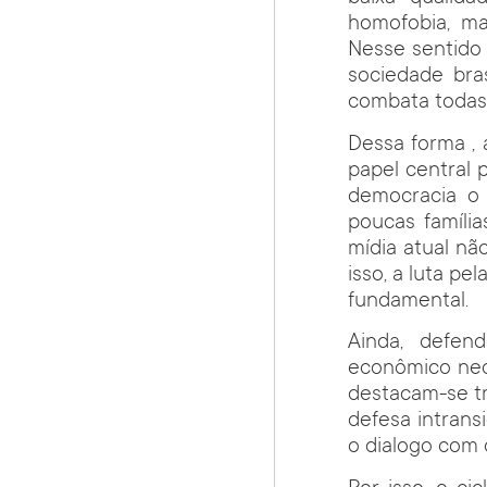
homofobia, ma
Nesse sentido
sociedade bra
combata todas 
Dessa forma ,
papel central 
democracia o
poucas famíli
mídia atual nã
isso, a luta p
fundamental.
Ainda, defen
econômico nece
destacam-se tr
defesa intran
o dialogo com 