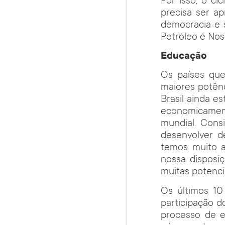
Por isso, o ci
precisa ser a
democracia e 
Petróleo é Noss
Educação
Os países qu
maiores potên
Brasil ainda e
economicamen
mundial. Cons
desenvolver d
temos muito a
nossa disposiç
muitas potenci
Os últimos 10
participação d
processo de e