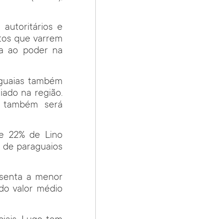
autoritários e
tos que varrem
a ao poder na
raguaias também
iado na região.
l também será
 e 22% de Lino
s de paraguaios
esenta a menor
do valor médio