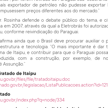
ís exportador de petróleo não pudesse exportar 
 impusessem preços diferentes aos do mercado.”
. Rosinha defende o debate público do tema, e cita
da em 2007, através da qual a Eletrobrás foi autoriza
pu, conforme reivindicação do Paraguai.
firma ainda que o Brasil deve procurar auxiliar o p
-estrutura e tecnologia. “O mais importante é dar 
na de Itaipu, e contribuir para que o Paraguai possa 
oduzida, com a construção, por exemplo, de no
é Assunção.”
Tratado de Itaipu
u.gov.br/files/file/tratadoitaipu.doc
nado.gov.br/legislacao/ListaPublicacoes.action?id=12
atado
ipu.gov.br/index.php?q=node/334