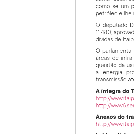
como se um pa
petróleo e lhe
O deputado Dr
11.480, aprova
dívidas de Itai
O parlamenta a
áreas de infra
questão da usi
a energia pr
transmissão at
A íntegra do 
http://www.itaip
http://www6.se
Anexos do tr
http://www.ita