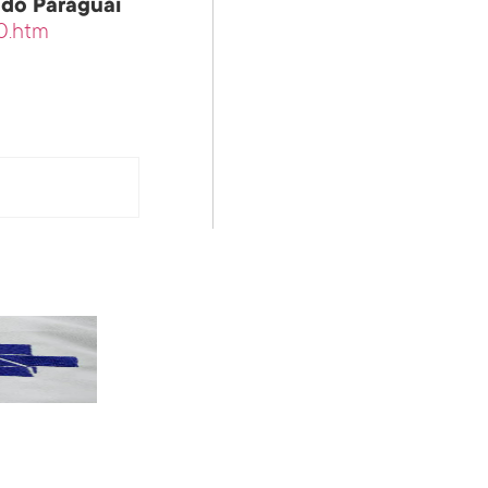
o do Paraguai
80.htm
PT terá candidatos a governo estadu...
PT
Partido oficializa 12 candidaturas a governador e..