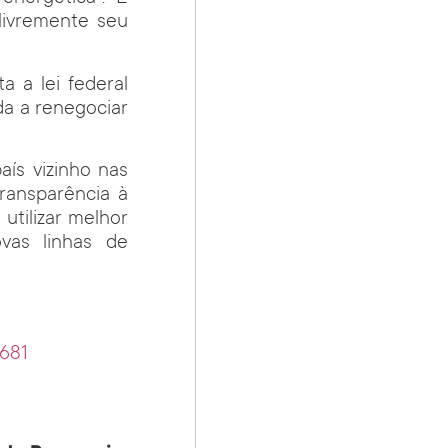
livremente seu
 a lei federal
da a renegociar
aís vizinho nas
transparência à
utilizar melhor
vas linhas de
1681