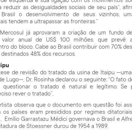
o de esquerda e sua ligação com os movimentos soc
 reduzir as desigualdades sociais de seu país”, afir
o Brasil o desenvolvimento de seus vizinhos, u
is tendem a ultrapassar as fronteiras.”
Mercosul já aprovaram a criação de um fundo d
no valor anual de US$ 100 milhões, que prevê 
ntro do bloco. Cabe ao Brasil contribuir com 70% dess
 destinados 48% dos recursos.
aipu
tese de revisão do tratado da usina de Itaipu —um
 Lugo—, Dr. Rosinha declarou o seguinte: “O fato 
a questionar o tratado é natural e legítimo. Se
eciso rever o tratado”.
tista observa que o documento em questão foi ass
os países eram presididos por regimes ditatoria
. Emílio Garrastazu Médici governava o Brasil e Alfr
ditadura de Stoessner durou de 1954 a 1989.