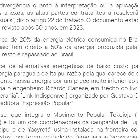
ivergência quanto à interpretação ou à aplicaç
s anexos, as altas partes contratantes a resolver
suais”, diz o artigo 22 do tratado. O documento est
 revisto após 50 anos, em 2023.
erca de 20% da energia elétrica consumida no Bra
uaio tem direito a 50% da energia produzida pela
 resto é repassado ao Brasil.
ece de alternativas energéticas de baixo custo par
ergia paraguaia de Itaipu, razão pela qual carece de 
nte nossa energia por um preço muito inferior ao 
ma o engenheiro Ricardo Canese, em trecho do livr
erania”, [Link Indisponível] organizado por Gustavo
 editora “Expressão Popular”.
ese, que integra o Movimento Popular Tekojoja (
í) e foi um dos coordenadores da campanha de Lugo,
aipu e de Yacyretá, usina instalada na fronteira c
stas”, por terem retirado do Paraguai sua “soberania