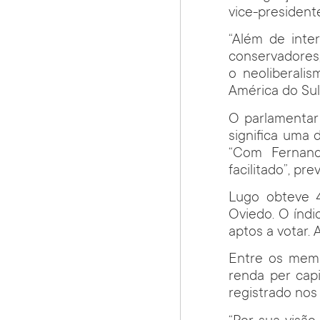
vice-president
“Além de inte
conservadores
o neoliberal
América do Sul”
O parlamentar 
significa uma 
“Com Fernand
facilitado”, pre
Lugo obteve 4
Oviedo. O índi
aptos a votar.
Entre os memb
renda per cap
registrado nos