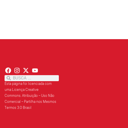
Leia mais »
Esta página foi licenciada com
uma Licença Creative
Commons.
Atribuição – Uso Não
Comercial – Partilha
nos Mesmos
Termos 3.0 Brasil