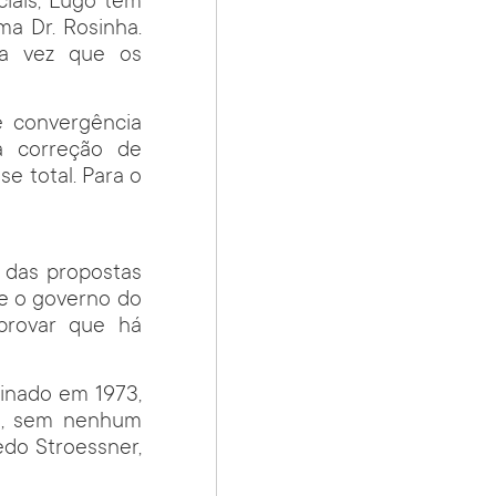
iais, Lugo tem
ma Dr. Rosinha.
ma vez que os
e convergência
a correção de
e total. Para o
a das propostas
de o governo do
 provar que há
inado em 1973,
is, sem nenhum
edo Stroessner,