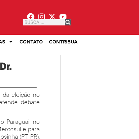
AS
CONTATO
CONTRIBUA
Dr.
 da eleição no
defende debate
do Paraguai, no
Mercosul e para
osinha (PT-PR),