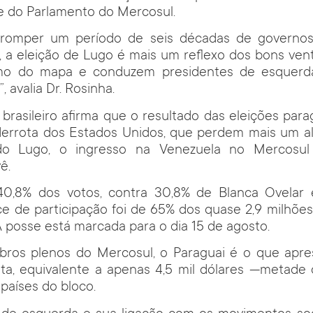
e do Parlamento do Mercosul.
rromper um período de seis décadas de governos 
, a eleição de Lugo é mais um reflexo dos bons ven
ismo do mapa e conduzem presidentes de esquerd
, avalia Dr. Rosinha.
brasileiro afirma que o resultado das eleições pa
derrota dos Estados Unidos, que perdem mais um al
o Lugo, o ingresso na Venezuela no Mercosu
vê.
0,8% dos votos, contra 30,8% de Blanca Ovelar
ce de participação foi de 65% dos quase 2,9 milhõe
 A posse está marcada para o dia 15 de agosto.
ros plenos do Mercosul, o Paraguai é o que apr
ita, equivalente a apenas 4,5 mil dólares —metade 
 países do bloco.