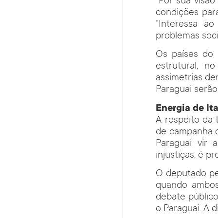
“Por sua visã
condições para
“Interessa a
problemas socia
Os países do 
estrutural, 
assimetrias de
Paraguai serão
Energia de It
A respeito da 
de campanha de
Paraguai vir 
injustiças, é pr
O deputado pe
quando ambos 
debate público
o Paraguai. A 