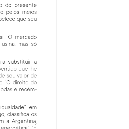
ão do presente
ão pelos meios
abelece que seu
sil. O mercado
 usina, mas só
a substituir a
sentido que lhe
de seu valor de
o “O direito do
 Codas e recém-
“igualdade” em
 classifica os
om a Argentina,
 energética”. “É