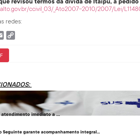
a que revisou termos da dívida de Itaipu, a pedid
nalto.gov.br/ccivil_03/_Ato2007-2010/2007/Lei/L114
s redes:
tsApp
Email
Copy
Link
F
CIONADOS:
atendimento imediato a ...
o Seguinte garante acompanhamento integral...