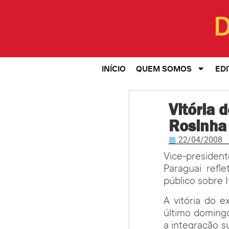
INÍCIO
QUEM SOMOS
EDI
Vitória 
Rosinha
22/04/2008
Vice-presiden
Paraguai refl
público sobre I
A vitória do e
último domingo
a integração s