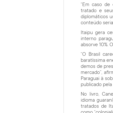
“Em caso de d
tratado e seu
diplomáticos u
conteúdo seria
Itaipu gera c
interno parag
absorve 10%. O
“O Brasil car
baratíssima en
demos de prese
mercado”, afir
Paraguai à sob
publicado pela
No livro, Can
idioma guaran
tratados de It
como “coloniali