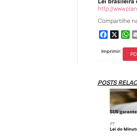
Lei brasileir
http://www.pla
Compartilhe na
Facebook
X
Wha
Imprimir:
PD
POSTS RELA
SUS garante 
PT
Lei do Minut