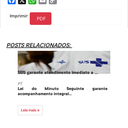
Facebook
X
WhatsApp
Email
Copy
Link
Imprimir:
PDF
POSTS RELACIONADOS:
SUS garante atendimento imediato a ...
PT te
PT
PT
Lei do Minuto Seguinte garante
Part
acompanhamento integral...
govern
Leia mais »
Leia 