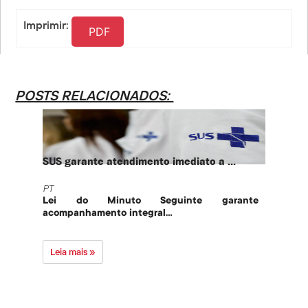
Link
Imprimir:
PDF
POSTS RELACIONADOS:
SUS garante atendimento imediato a ...
PT te
PT
PT
Lei do Minuto Seguinte garante
Part
acompanhamento integral...
govern
Leia mais »
Leia 