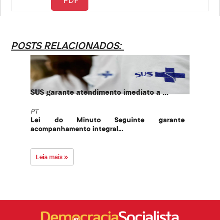
POSTS RELACIONADOS:
SUS garante atendimento imediato a ...
PT te
PT
PT
Lei do Minuto Seguinte garante
Part
acompanhamento integral...
govern
Leia mais »
Leia 