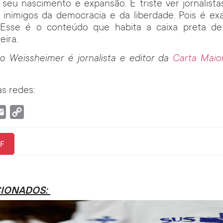
 seu nascimento e expansão. É triste ver jornalist
 inimigos da democracia e da liberdade. Pois é ex
 Esse é o conteúdo que habita a caixa preta d
eira.
o Weissheimer é jornalista e editor da
Carta Mai
s redes:
tsApp
Email
Copy
Link
F
CIONADOS: