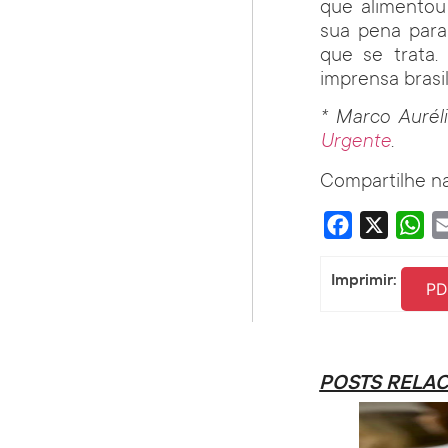
que alimentou
sua pena para
que se trata.
imprensa brasil
* Marco Auréli
Urgente
.
Compartilhe na
Facebook
X
Wha
Imprimir:
PD
POSTS RELA