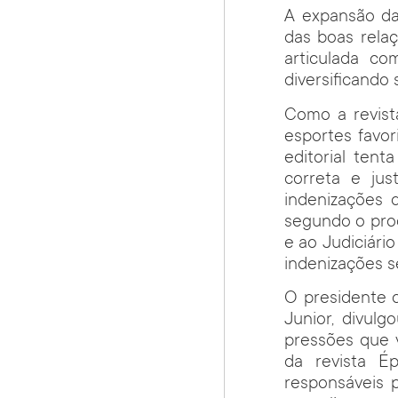
A expansão da
das boas rela
articulada c
diversificando
Como a revist
esportes favor
editorial tent
correta e ju
indenizações 
segundo o proc
e ao Judiciário
indenizações s
O presidente d
Junior, divul
pressões que 
da revista É
responsáveis 