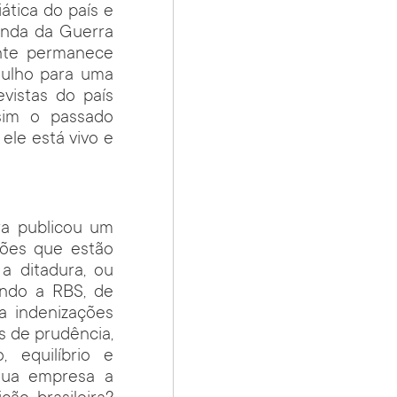
ática do país e
genda da Guerra
ente permanece
gulho para uma
vistas do país
sim o passado
ele está vivo e
ra publicou um
ções que estão
a ditadura, ou
undo a RBS, de
a indenizações
s de prudência,
, equilíbrio e
 sua empresa a