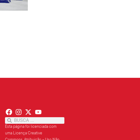
PT terá candidatos a governo estadu...
PT
Partido oficializa 12 candidaturas a governador e..
Leia mais »
Esta página foi licenciada com
uma Licença Creative
Commons.
Atribuição – Uso Não