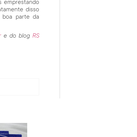
as emprestando
atamente disso
e boa parte da
or
e do blog
RS