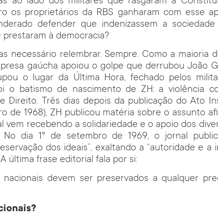
ras ao lado dos militares que rasgaram a Constitui
ro os proprietários da RBS ganharam com esse ap
nderado defender que indenizassem a sociedade b
e prestaram à democracia?
mas necessário relembrar. Sempre. Como a maioria d
empresa gaúcha apoiou o golpe que derrubou João Go
pou o lugar da Última Hora, fechado pelos milita
oi o batismo de nascimento de ZH: a violência c
 Direito. Três dias depois da publicação do Ato Ins
o de 1968), ZH publicou matéria sobre o assunto a
l vem recebendo a solidariedade e o apoio dos dive
”. No dia 1° de setembro de 1969, o jornal public
reservação dos ideais”, exaltando a “autoridade e a i
 última frase editorial fala por si:
s nacionais devem ser preservados a qualquer pr
cionais?