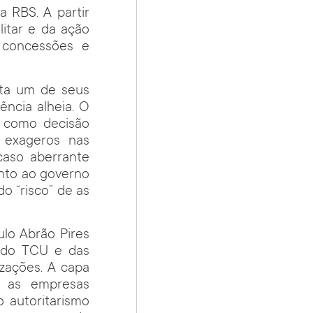
 RBS. A partir
itar e da ação
 concessões e
ita um de seus
ência alheia. O
es como decisão
 exageros nas
caso aberrante
unto ao governo
do “risco” de as
ulo Abrão Pires
o do TCU e das
zações. A capa
e as empresas
 autoritarismo