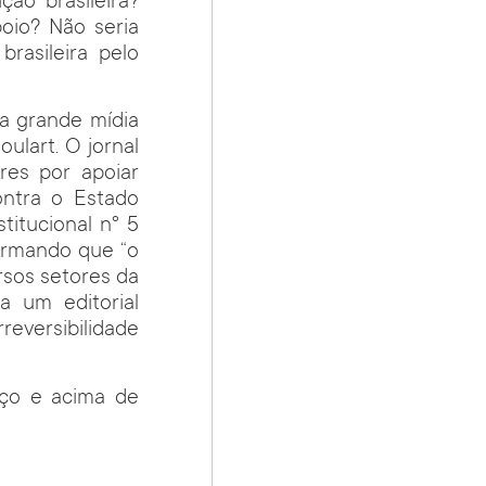
ção brasileira?
oio? Não seria
rasileira pelo
a grande mídia
ulart. O jornal
res por apoiar
ontra o Estado
titucional n° 5
firmando que “o
rsos setores da
a um editorial
rreversibilidade
eço e acima de