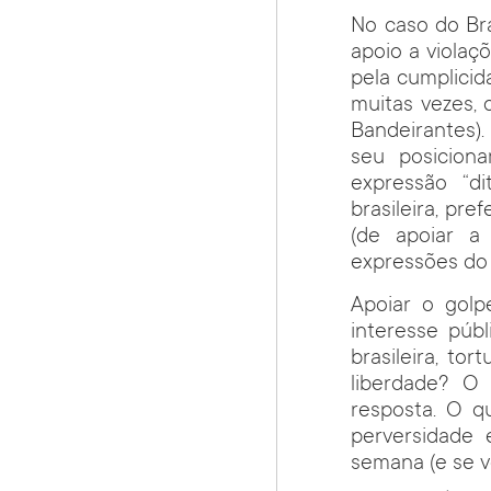
No caso do Bra
apoio a violaç
pela cumplicid
muitas vezes,
Bandeirantes)
seu posicion
expressão “di
brasileira, pr
(de apoiar a
expressões do 
Apoiar o golp
interesse púb
brasileira, t
liberdade? O
resposta. O q
perversidade 
semana (e se v