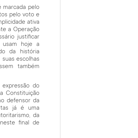
 é marcada pelo
tos pelo voto e
plicidade ativa
nte a Operação
rio justificar
r usam hoje a
do da história
e suas escolhas
fossem também
a expressão do
a Constituição
mo defensor da
ntas já é uma
oritarismo, da
neste final de