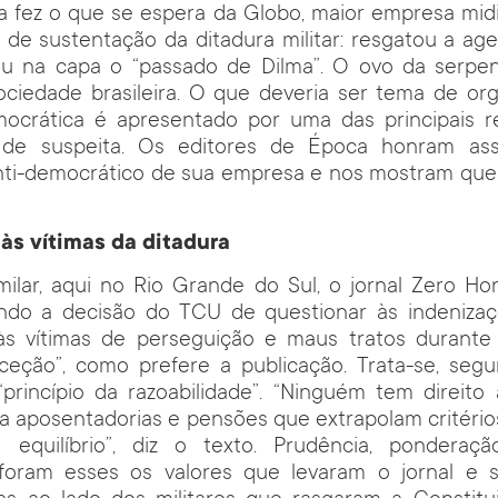
a fez o que se espera da Globo, maior empresa midi
 de sustentação da ditadura militar: resgatou a a
ou na capa o “passado de Dilma”. O ovo da serp
ociedade brasileira. O que deveria ser tema de or
ocrática é apresentado por uma das principais re
de suspeita. Os editores de Época honram as
anti-democrático de sua empresa e nos mostram que 
às vítimas da ditadura
milar, aqui no Rio Grande do Sul, o jornal Zero Ho
iando a decisão do TCU de questionar às indeniza
s vítimas de perseguição e maus tratos durante 
ceção”, como prefere a publicação. Trata-se, seg
princípio da razoabilidade”. “Ninguém tem direito 
 a aposentadorias e pensões que extrapolam critério
equilíbrio”, diz o texto. Prudência, ponderação
: foram esses os valores que levaram o jornal e