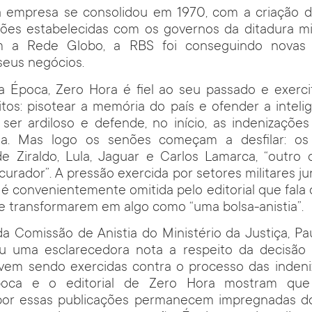
 empresa se consolidou em 1970, com a criação da
ções estabelecidas com os governos da ditadura mil
om a Rede Globo, a RBS foi conseguindo novas
 seus negócios.
a Época, Zero Hora é fiel ao seu passado e exerc
itos: pisotear a memória do país e ofender a intelig
a ser ardiloso e defende, no início, as indenizaçõ
sta. Mas logo os senões começam a desfilar: os
de Ziraldo, Lula, Jaguar e Carlos Lamarca, “outro 
urador”. A pressão exercida por setores militares j
 é convenientemente omitida pelo editorial que fala 
e transformarem em algo como “uma bolsa-anistia”.
a Comissão de Anistia do Ministério da Justiça, Pa
gou uma esclarecedora nota a respeito da decisã
vem sendo exercidas contra o processo das indeni
poca e o editorial de Zero Hora mostram qu
por essas publicações permanecem impregnadas do