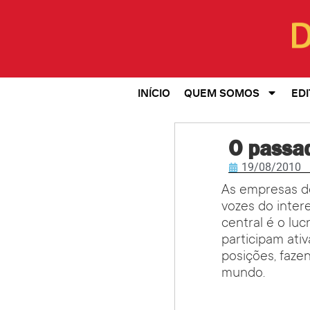
INÍCIO
QUEM SOMOS
EDI
O passad
19/08/2010
As empresas d
vozes do inter
central é o lu
participam ati
posições, faze
mundo.