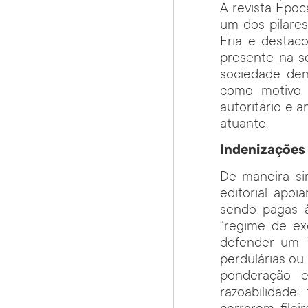
A revista Époc
um dos pilares
Fria e destac
presente na s
sociedade dem
como motivo 
autoritário e 
atuante.
Indenizações 
De maneira si
editorial apo
sendo pagas à
“regime de ex
defender um “
perdulárias ou
ponderação e 
razoabilidade