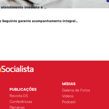
atendimento imediato a ...
o Seguinte garante acompanhamento integral...
MÍDIAS
PUBLICAÇÕES
Galeria de Fotos
Revista DS
Vídeos
Conferências
Podcast
Plenárias