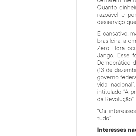
cerrarem filei
Quanto dinhei
razoável e po
desserviço qu
É cansativo, 
brasileira, a 
Zero Hora ocu
Jango. Esse f
Democrático de
(13 de dezembr
governo federa
vida nacional
intitulado “A p
da Revolução”. A
“Os interesse
tudo”.
Interesses na