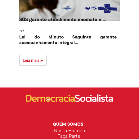
SUS garante atendimento imediato a ...
PT te
PT
PT
Lei do Minuto Seguinte garante
Part
acompanhamento integral...
govern
Leia mais »
Leia 
QUEM SOMOS
Nossa História
Faça Parte!