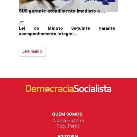
SUS garante atendimento imediato a ...
PT te
PT
PT
Lei do Minuto Seguinte garante
Part
acompanhamento integral...
govern
Leia mais »
Leia 
QUEM SOMOS
Nossa História
Faça Parte!
EDITORIAL