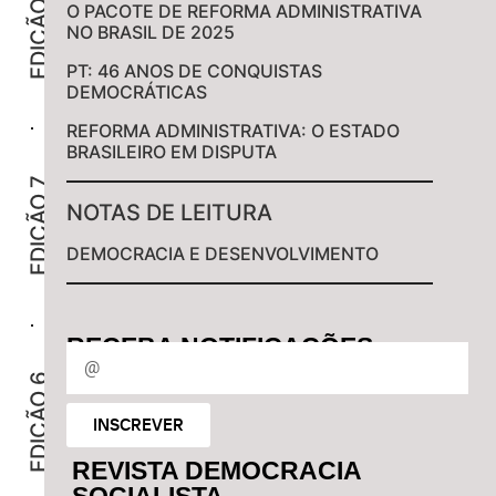
EDIÇÃO 8
-
O PACOTE DE REFORMA ADMINISTRATIVA
OUTUBRO
NO BRASIL DE 2025
2019
PT: 46 ANOS DE CONQUISTAS
DS
DEMOCRÁTICAS
REFORMA ADMINISTRATIVA: O ESTADO
BRASILEIRO EM DISPUTA
EDIÇÃO
7
EDIÇÃO 7
-
NOTAS DE LEITURA
SETEMBRO
2018
DEMOCRACIA E DESENVOLVIMENTO
DS
RECEBA NOTIFICAÇÕES
EDIÇÃO
6
EDIÇÃO 6
-
OUTUBRO
INSCREVER
2017
REVISTA DEMOCRACIA
DS
SOCIALISTA